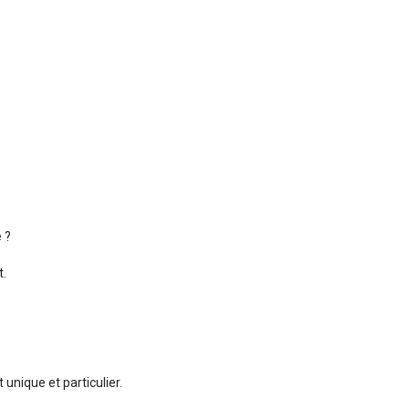
 ?
t.
nique et particulier.