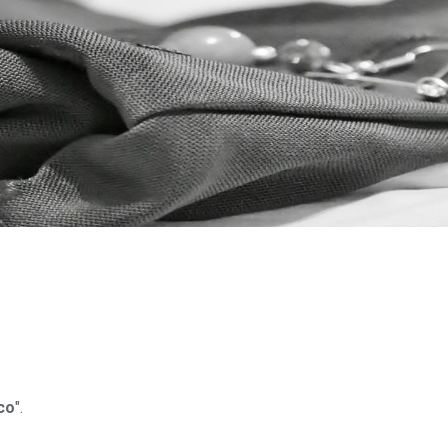
co
".