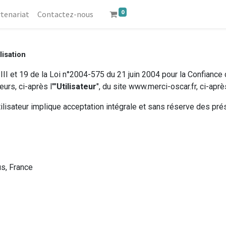
0
tenariat
Contactez-nous
lisation
I et 19 de la Loi n°2004-575 du 21 juin 2004 pour la Confiance da
urs, ci-après l""
Utilisateur
", du site www.merci-oscar.fr, ci-après
Utilisateur implique acceptation intégrale et sans réserve des pr
us, France