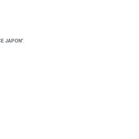
CE JAPON
".