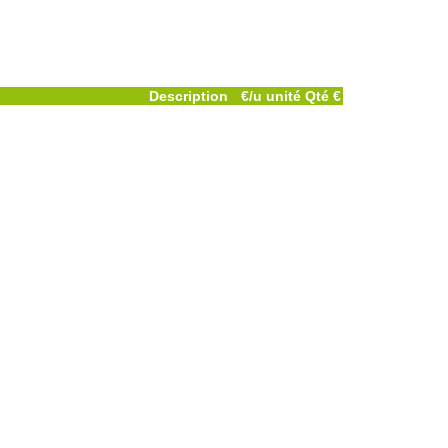
Description
€/u
unité
Qté
€