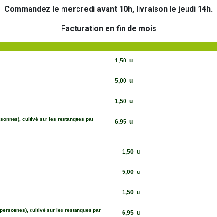
Commandez le mercredi avant 10h, livraison le jeudi 14h.
Facturation en fin de mois
1,50
u
5,00
u
1,50
u
rsonnes), cultivé sur les restanques par
6,95
u
1,50
u
1
5,00
u
1,50
u
1
 personnes), cultivé sur les restanques par
6,95
u